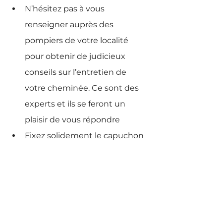
N’hésitez pas à vous 
renseigner auprès des 
pompiers de votre localité 
pour obtenir de judicieux 
conseils sur l’entretien de 
votre cheminée. Ce sont des 
experts et ils se feront un 
plaisir de vous répondre
Fixez solidement le capuchon 
et le pare-étincelles : vous 
n’avez pas envie de les 
retrouver chez le voisin, un 
jour de grand vent
Une fois le travail terminé, 